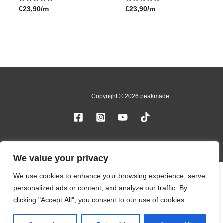
€
23,90
/m
€
23,90
/m
Bewertet
Bewertet
mit
mit
0
0
von
von
5
5
Copyright © 2026 peakmade
We value your privacy
We use cookies to enhance your browsing experience, serve
personalized ads or content, and analyze our traffic. By
clicking "Accept All", you consent to our use of cookies.