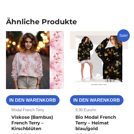
Ähnliche Produkte
Ursprünglicher
Aktueller
Sale!
Preis
Preis
war:
ist:
€23,90
€9,90.
IN DEN WARENKORB
IN DEN WARENKORB
Modal French Terry
9,90 Euro/m
Viskose (Bambus)
Bio Modal French
French Terry –
Terry – Heimat
Kirschblüten
blau/gold