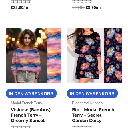
€
23,90
/m
€
23,90
€
9,90
/m
Bewertet
Bewertet
mit
mit
0
0
von
von
5
5
IN DEN WARENKORB
IN DEN WARENKORB
Modal French Terry
Eigenproduktionen
Viskose (Bambus)
Bio – Modal French
French Terry –
Terry – Secret
Dreamy Sunset
Garden Daisy