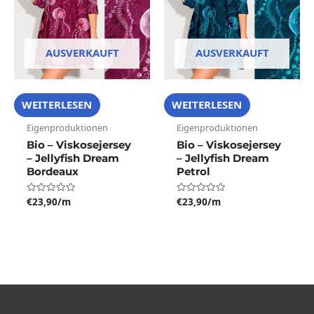
AUSVERKAUFT
AUSVERKAUFT
WEITERLESEN
WEITERLESEN
Eigenproduktionen
Eigenproduktionen
Bio – Viskosejersey
Bio – Viskosejersey
– Jellyfish Dream
– Jellyfish Dream
Bordeaux
Petrol
€
23,90
/m
€
23,90
/m
Bewertet
Bewertet
mit
mit
0
0
von
von
5
5