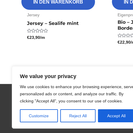
IN DEN WARENKORB
IN
Jersey
Eigenpr
Bio – 
Jersey – Sealife mint
Borde
€
23,90
/m
Bewertet
mit
€
22,90
Bewertet
0
mit
von
0
5
von
5
We value your privacy
We use cookies to enhance your browsing experience, serv
personalized ads or content, and analyze our traffic. By
clicking "Accept All", you consent to our use of cookies.
Copyright © 2026 peakmade
Customize
Reject All
Accept All