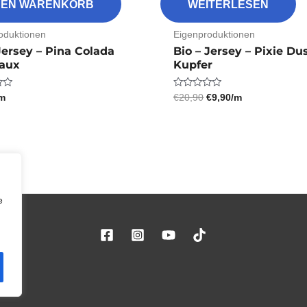
 DEN WARENKORB
WEITERLESEN
oduktionen
Eigenproduktionen
Jersey – Pina Colada
Bio – Jersey – Pixie Du
aux
Kupfer
/m
€
20,90
€
9,90
/m
Bewertet
mit
0
von
5
e