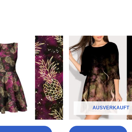
Ursprünglicher
Aktueller
Preis
Preis
war:
ist:
€20,90
€9,90.
AUSVERKAUFT