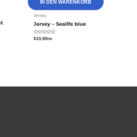
IN DEN WARENKORB
Jersey
st
Jersey – Sealife blue
€
23,90
/m
Bewertet
mit
0
von
5