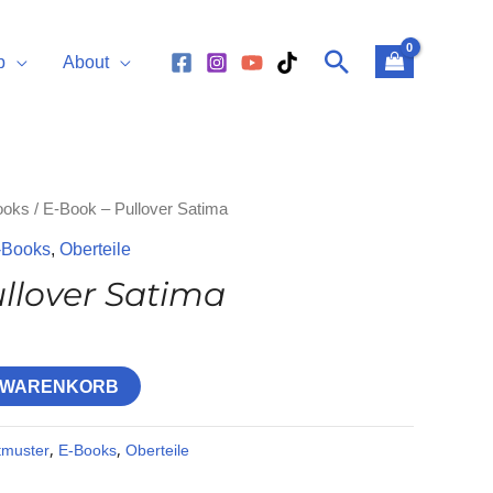
Suchen
p
About
ooks
/ E-Book – Pullover Satima
-Books
,
Oberteile
llover Satima
N WARENKORB
tmuster
,
E-Books
,
Oberteile