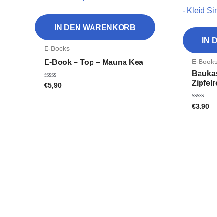
IN DEN WARENKORB
IN
E-Books
E-Book
E-Book – Top – Mauna Kea
Bauka
Zipfelr
€
5,90
Bewertet
mit
0
von
€
3,90
Bewertet
5
mit
0
von
5