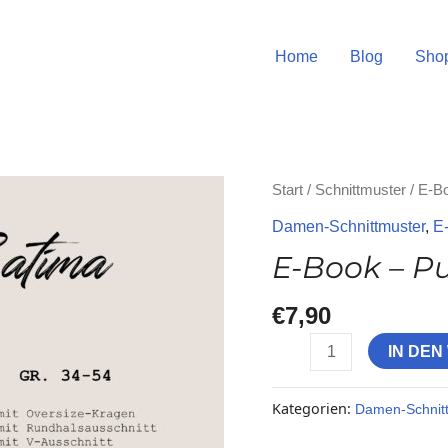
Home
Blog
Sho
E-
Start
/
Schnittmuster
/
E-B
Book
Damen-Schnittmuster
,
E
-
E-Book – Pu
Pullover
Satima
€
7,90
Menge
IN DE
Kategorien:
Damen-Schnit