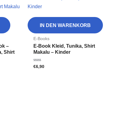
IN DEN WARENKORB
E-Books
ok –
E-Book Kleid, Tunika, Shirt
, Shirt
Makalu – Kinder
€
6,90
Bewertet
mit
0
von
5