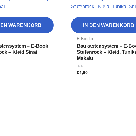
 DEN WARENKORB
IN DEN WARENKORB
s
E-Books
stensystem – E-Book
Baukastensystem – E-Bo
ock – Kleid Sinai
Stufenrock – Kleid, Tunika
Makalu
€
4,90
Bewertet
mit
0
von
5