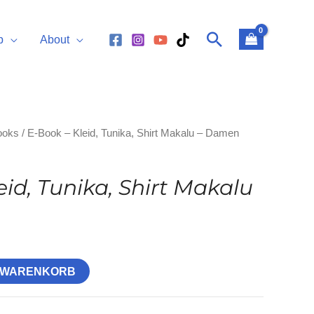
Suchen
p
About
ooks
/ E-Book – Kleid, Tunika, Shirt Makalu – Damen
eid, Tunika, Shirt Makalu
N WARENKORB