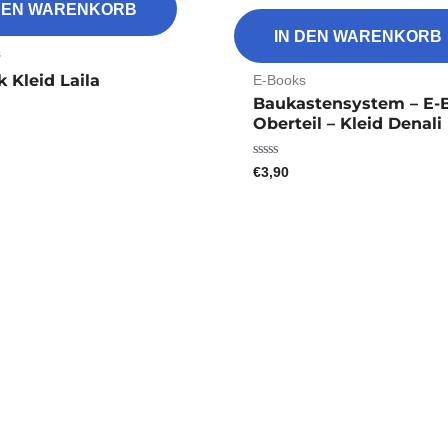
 DEN WARENKORB
IN DEN WARENKORB
s
E-Books
 Kleid Laila
Baukastensystem – E-
Oberteil – Kleid Denali
€
3,90
Bewertet
mit
0
von
5