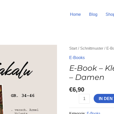
Home
Blog
Sho
E-
Start
/
Schnittmuster
/
E-B
Book
E-Books
-
E-Book – Kl
Kleid,
– Damen
Tunika,
Shirt
€
6,90
Makalu
-
IN DE
Damen
Menge
Kategorie:
E-Books