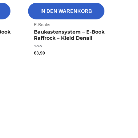
IN DEN WARENKORB
E-Books
Book
Baukastensystem – E-Book
Raffrock – Kleid Denali
€
3,90
Bewertet
mit
0
von
5