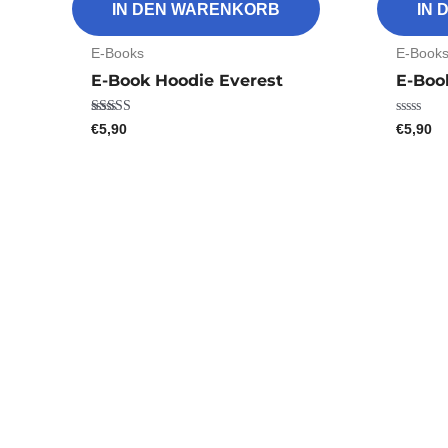
IN DEN WARENKORB
IN
E-Books
E-Book
E-Book Hoodie Everest
E-Book
€
5,90
€
5,90
Bewertet mit
Bewertet
5.00
mit
von 5
0
von
5