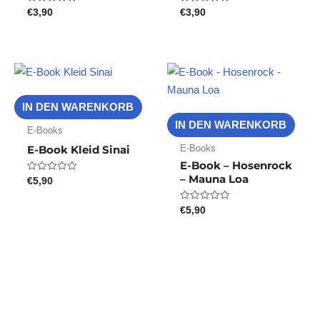
€
3,90
€
3,90
Bewertet
Bewertet
mit
mit
0
0
von
von
5
5
IN DEN WARENKORB
IN DEN WARENKORB
E-Books
E-Books
E-Book Kleid Sinai
E-Book – Hosenrock
– Mauna Loa
€
5,90
Bewertet
mit
0
von
€
5,90
Bewertet
5
mit
0
von
5