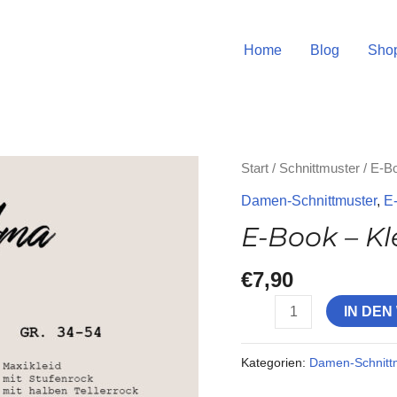
Home
Blog
Sho
E-
Start
/
Schnittmuster
/
E-B
Book
Damen-Schnittmuster
,
E
-
E-Book – K
Kleid
Ama
€
7,90
Menge
IN DE
Kategorien:
Damen-Schnitt