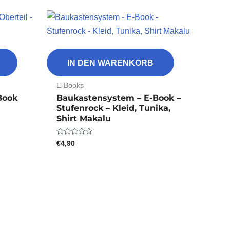
IN DEN WARENKORB
E-Books
Book
Baukastensystem – E-Book –
Stufenrock – Kleid, Tunika,
Shirt Makalu
€
4,90
Bewertet
mit
0
von
5