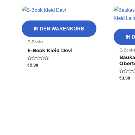
IN DEN WARENKORB
IN
E-Books
E-Book
E-Book Kleid Devi
Bauka
Oberte
€
5,90
Bewertet
mit
0
von
€
3,90
Bewertet
5
mit
0
von
5