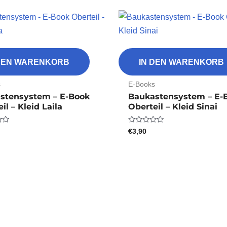
 DEN WARENKORB
IN DEN WARENKORB
s
E-Books
stensystem – E-Book
Baukastensystem – E-
il – Kleid Laila
Oberteil – Kleid Sinai
€
3,90
Bewertet
mit
0
von
5