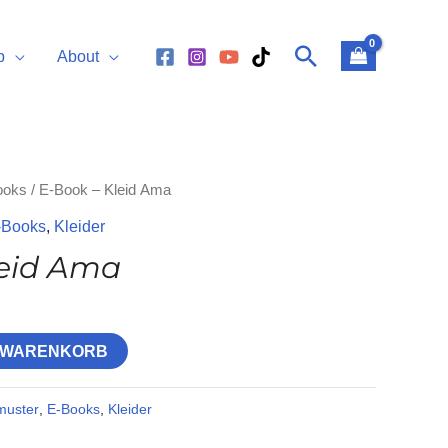
Suchen
p
About
ooks
/ E-Book – Kleid Ama
-Books
,
Kleider
leid Ama
N WARENKORB
muster
,
E-Books
,
Kleider