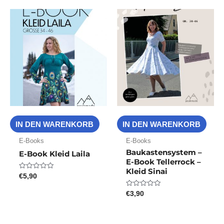
IN DEN WARENKORB
IN DEN WARENKORB
E-Books
E-Books
Baukastensystem –
E-Book Kleid Laila
E-Book Tellerrock –
Kleid Sinai
€
5,90
Bewertet
mit
0
€
3,90
Bewertet
von
mit
5
0
von
5