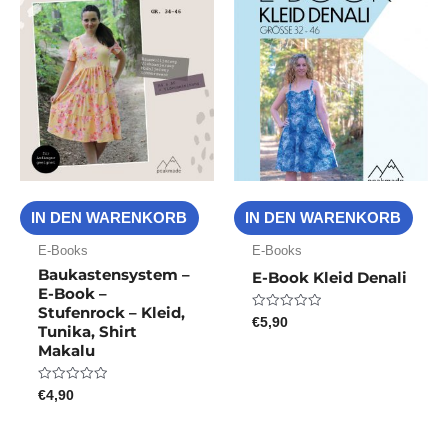
IN DEN WARENKORB
IN DEN WARENKORB
E-Books
E-Books
Baukastensystem –
E-Book Kleid Denali
E-Book –
Stufenrock – Kleid,
€
5,90
Bewertet
Tunika, Shirt
mit
0
Makalu
von
5
€
4,90
Bewertet
mit
0
von
5