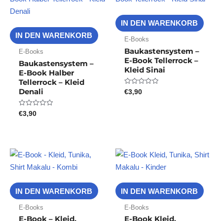
IN DEN WARENKORB
IN DEN WARENKORB
E-Books
Baukastensystem –
E-Books
E-Book Tellerrock –
Baukastensystem –
Kleid Sinai
E-Book Halber
Tellerrock – Kleid
Denali
€
3,90
Bewertet
mit
0
von
€
3,90
Bewertet
5
mit
0
von
5
IN DEN WARENKORB
IN DEN WARENKORB
E-Books
E-Books
E-Book – Kleid,
E-Book Kleid,